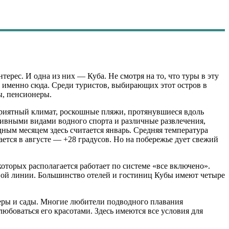
ерес. И одна из них — Куба. Не смотря на то, что туры в эту
к именно сюда. Среди туристов, выбирающих этот остров в
ы, пенсионеры.
оприятный климат, роскошные пляжи, протянувшиеся вдоль
тивными видами водного спорта и различные развлечения,
ным месяцем здесь считается январь. Средняя температура
ается в августе — +28 градусов. Но на побережье дует свежий
торых располагается работает по системе «все включено».
рвой линии. Большинство отелей и гостиниц Кубы имеют четыре
щеры и сады. Многие любители подводного плавания
боваться его красотами. Здесь имеются все условия для