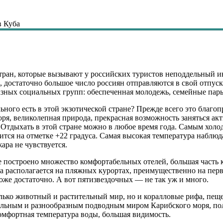
в Куба
тран, которые вызывают у российских туристов неподдельный инт
, достаточно большое число россиян отправляются в свой отпус
азных социальных групп: обеспеченная молодежь, семейные пар
льного есть в этой экзотической стране? Прежде всего это благ
ря, великолепная природа, прекрасная возможность заняться ак
 Отдыхать в этой стране можно в любое время года. Самым холод
жится на отметке +22 градуса. Самая высокая температура наблюд
ара не чувствуется.
построено множество комфортабельных отелей, большая часть ко
ова располагается на пляжных курортах, преимущественно на пе
тоже достаточно. А вот пятизвездочных — не так уж и много.
олько животный и растительный мир, но и коралловые рифа, пе
ельным и разнообразным подводным миром Карибского моря, полю
омфортная температура воды, большая видимость.