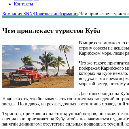
Контакты
Компания SNN
/
Полезная информация
/
Чем привлекает туристо
Чем привлекает туристов Куба
В мире есть множество с
страну совсем не дешевы
Карибском море, люди р
Что же такого притягате
побережья Карибского мо
которых на Кубе немало.
воздуха в это время дер
морской ветер, поэтому ж
Для отдыхающих на Кубе 
Надо сказать, что большая часть гостиничных заведений остр
звезды. Но и двух-, и трехзвездочных гостиничных заведений 
Туристов, приехавших на этот крупный остров, поражает не т
специально приезжают на Кубу, чтобы познакомиться с удивит
занятий дайвингом: отсутствие сильных подводных течений, к