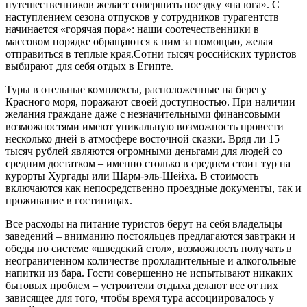
путешественников желает совершить поездку «на юга». С
наступлением сезона отпусков у сотрудников турагентств
начинается «горячая пора»: наши соотечественники в
массовом порядке обращаются к ним за помощью, желая
отправиться в теплые края.Сотни тысяч российских туристов
выбирают для себя отдых в Египте.
Туры в отельные комплексы, расположенные на берегу
Красного моря, поражают своей доступностью. При наличии
желания граждане даже с незначительными финансовыми
возможностями имеют уникальную возможность провести
несколько дней в атмосфере восточной сказки. Вряд ли 15
тысяч рублей являются огромными деньгами для людей со
средним достатком – именно столько в среднем стоит тур на
курорты Хургады или Шарм-эль-Шейха. В стоимость
включаются как непосредственно проездные документы, так и
проживание в гостиницах.
Все расходы на питание туристов берут на себя владельцы
заведений – вниманию постояльцев предлагаются завтраки и
обеды по системе «шведский стол», возможность получать в
неограниченном количестве прохладительные и алкогольные
напитки из бара. Гости совершенно не испытывают никаких
бытовых проблем – устроители отдыха делают все от них
зависящее для того, чтобы время тура ассоциировалось у