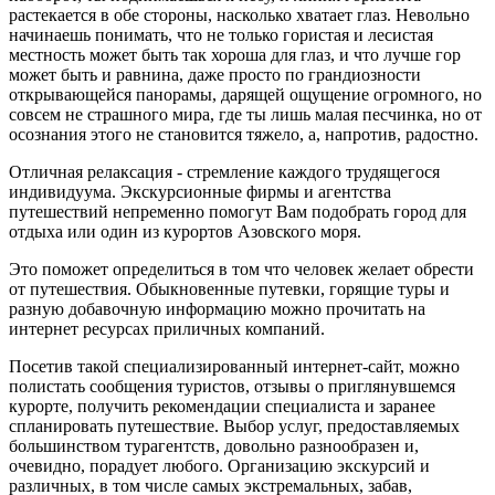
растекается в обе стороны, насколько хватает глаз. Невольно
начинаешь понимать, что не только гористая и лесистая
местность может быть так хороша для глаз, и что лучше гор
может быть и равнина, даже просто по грандиозности
открывающейся панорамы, дарящей ощущение огромного, но
совсем не страшного мира, где ты лишь малая песчинка, но от
осознания этого не становится тяжело, а, напротив, радостно.
Отличная релаксация - стремление каждого трудящегося
индивидуума. Экскурсионные фирмы и агентства
путешествий непременно помогут Вам подобрать город для
отдыха или один из курортов Азовского моря.
Это поможет определиться в том что человек желает обрести
от путешествия. Обыкновенные путевки, горящие туры и
разную добавочную информацию можно прочитать на
интернет ресурсах приличных компаний.
Посетив такой специализированный интернет-сайт, можно
полистать сообщения туристов, отзывы о приглянувшемся
курорте, получить рекомендации специалиста и заранее
спланировать путешествие. Выбор услуг, предоставляемых
большинством турагентств, довольно разнообразен и,
очевидно, порадует любого. Организацию экскурсий и
различных, в том числе самых экстремальных, забав,