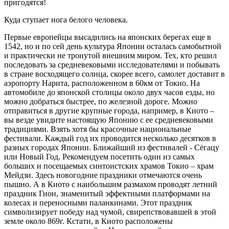
пригодятся!
Куда ступает нога белого человека.
Первые европейцы высадились на японских берегах еще в
1542, но и по сей день культура Японии осталась самобытной
и практически не тронутой внешним миром. Тех, кто решил
последовать за средневековыми исследователями и побывать
в стране восходящего солнца, скорее всего, самолет доставит в
аэропорту Нарита, расположенном в 60км от Токио. На
автомобиле до японской столицы около двух часов езды, но
можно добраться быстрее, по железной дороге. Можно
отправиться в другие крупные города, например, в Киото –
вы везде увидите настоящую Японию с ее средневековыми
традициями. Взять хотя бы красочные национальные
фестивали. Каждый год их проводится несколько десятков в
разных городах Японии. Ближайший из фестивалей - Сёгацу
или Новый Год. Рекомендуем посетить один из самых
больших и посещаемых синтоистских храмов Токио – храм
Мейдзи. Здесь новогодние праздники отмечаются очень
пышно. А в Киото с наибольшим размахом проводят летний
праздник Гион, знаменитый эффектными платформами на
колесах и переносными паланкинами. Этот праздник
символизирует победу над чумой, свирепствовавшей в этой
земле около 869г. Кстати, в Киото расположены