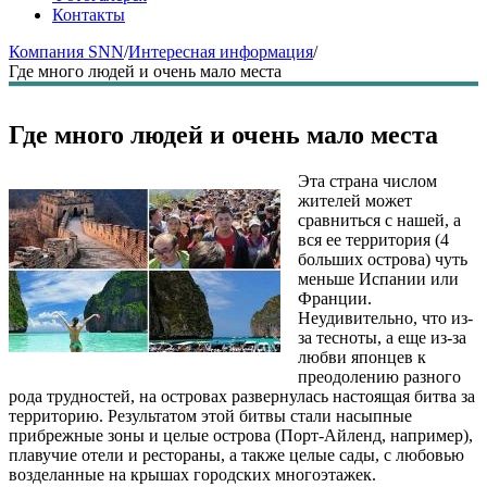
Контакты
Компания SNN
/
Интересная информация
/
Где много людей и очень мало места
Где много людей и очень мало места
Эта страна числом
жителей может
сравниться с нашей, а
вся ее территория (4
больших острова) чуть
меньше Испании или
Франции.
Неудивительно, что из-
за тесноты, а еще из-за
любви японцев к
преодолению разного
рода трудностей, на островах развернулась настоящая битва за
территорию. Результатом этой битвы стали насыпные
прибрежные зоны и целые острова (Порт-Айленд, например),
плавучие отели и рестораны, а также целые сады, с любовью
возделанные на крышах городских многоэтажек.