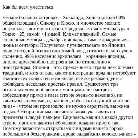
Как бы всем уместиться.
Четыре больших островах – Хоккайдо, Хонсю (около 60%
общей площади), Сикоку и Кюсю, и множество мелких
островков – вот и вся страна. Средняя летняя температура в
Токио +25, зимой +4 зимой. Климат влажный. Самые
солнечные месяцы - декабрь и январь, а самые дождливые –
июнь и сентябрь. Получается, путешествовать по Японии
лучше поздней осенью или зимой, когда относительно сухо и
солнечно. 99% населения архипелага – коренные японцы,
вполне дружелюбно настроенные по отношению к
иностранцам. Япония – это, прежде всего страна незыблемых
традиций, и хотя от вас, как от иностранца, вряд ли потребуют
знания всех тонкостей и нюансов, все же рекомендуется
соблюдать несколько простых правил. Существует три
основных «не» в общении с японцами: не смотреть
собеседнику прямо в глаза (это не очень-то вежливо), не
касаться его руками, и, наконец, избегать ситуаций «потери
лица» - чтобы ни произошло, не нужно сердиться, вы же на
отдыхе! Неприличным считается также указывать на
предметы и людей пальцем. Еще здесь, как ни в какой другой
стране, принято дарить небольшие подарки просто так.
Поэтому запаситесь открытками с видами вашего города,
небольшими безделушками, вроде валдайских колокольчиков -