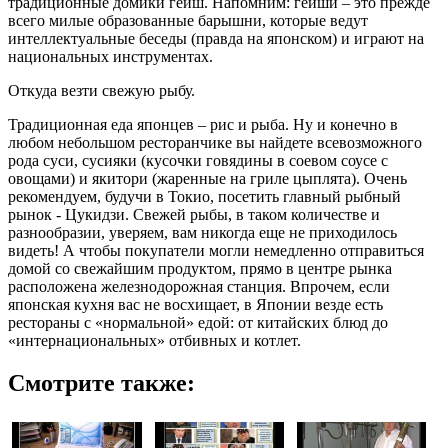
традиционные домики гейш. Напомним: гейши – это прежде
всего милые образованные барышни, которые ведут
интеллектуальные беседы (правда на японском) и играют на
национальных инструментах.
Откуда везти свежую рыбу.
Традиционная еда японцев – рис и рыба. Ну и конечно в
любом небольшом ресторанчике вы найдете всевозможного
рода суси, сусияки (кусочки говядины в соевом соусе с
овощами) и якитори (жаренные на гриле цыплята). Очень
рекомендуем, будучи в Токио, посетить главный рыбный
рынок - Цукидзи. Свежей рыбы, в таком количестве и
разнообразии, уверяем, вам никогда еще не приходилось
видеть! А чтобы покупатели могли немедленно отправиться
домой со свежайшим продуктом, прямо в центре рынка
расположена железнодорожная станция. Впрочем, если
японская кухня вас не восхищает, в Японии везде есть
рестораны с «нормальной» едой: от китайских блюд до
«интернациональных» отбивных и котлет.
Смотрите также: