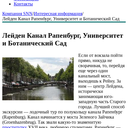
Контакты
Компания SNN
/
Интересная информация
/
Лейден Канал Рапенбург, Университет и Ботанический Сад
Лейден Канал Рапенбург, Университет
и Ботанический Сад
Если от вокзала пойти
прямо, никуда не
сворачивая, то, перейдя
еще через один
канальный мост,
выходишь к Рейну. За
ним — центр Лейдена,
исторически
занимающая юго-
западную часть Старого
города. Лучший способ
экскурсии — лодочный тур по полукольцу канала Рапенбург
(Rapenburg). Канал начинается у моста Зеленого Зайчика
(Groenhazenbrug). Так звали какую-то знаменитую
проститутку
XVII века, любимую студентами. Рапенбург —