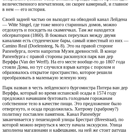
величественного впечатления, он скорее камерный, и главное
в нем — его история.
Своей задней частью он выходит на обводной канал Лейдена
— Witte Singel, где тоже много старинных домов, можно
отдохнуть и посидеть на скамеечках. Там же находится
обсерватория (1860). В боковых переулках между двумя
каналами есть студенческие бары, самый известный из них —
Camino Real (Doelensteeg, № 8). Это на правой стороне
Рапенбурга, почти напротив Музея древностей. В конце
Рапенбурга с правой стороны раскинулся парк ван дер
Верффа (Van der Werff). На его месте вообще-то до 1807 года
стояли Дома, но тут случился взрыв катера с порохом и
образовалось открытое пространство, которое решили
преобразовать в маленькую зеленую зону.
Парк назван в честь лейденского бургомистра Питера ван дер
Верффа, который во время испанской осады в 1574 году
предложил начавшим бунтовать голодным горожанам
собственное тело в качестве пищи. Это предложение было
отвергнуто, и осада продолжилась. Хитрому (храброму?)
политику поставлен памятник. Канал Рапенбург
заканчивается у пешеходной улицы Брестрат (Breestraat), по
которой можно вернуться к месту начала экскурсии. Улица
заполнена магазинами и кафешками, на ней же стоит ратуша