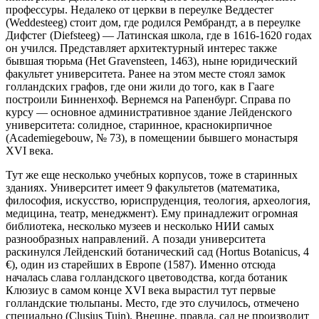
профессуры. Недалеко от церкви в переулке Веддестег
(Weddesteeg) стоит дом, где родился Рембрандт, а в переулке
Дифстег (Diefsteeg) — Латинская школа, где в 1616-1620 годах
он учился. Представляет архитектурный интерес также
бывшая тюрьма (Het Gravensteen, 1463), ныне юридический
факультет университета. Ранее на этом месте стоял замок
голландских графов, где они жили до того, как в Гааге
построили Бинненхоф. Вернемся на Рапенбург. Справа по
курсу — основное административное здание Лейденского
университета: солидное, старинное, краснокирпичное
(Academiegebouw, № 73), в помещении бывшего монастыря
XVI века.
Тут же еще несколько учебных корпусов, тоже в старинных
зданиях. Университет имеет 9 факультетов (математика,
философия, искусство, юриспруденция, теология, археология,
медицина, театр, менеджмент). Ему принадлежит огромная
библиотека, несколько музеев и несколько НИИ самых
разнообразных направлений. А позади университета
раскинулся Лейденский ботанический сад (Hortus Botanicus, 4
€), один из старейших в Европе (1587). Именно отсюда
началась слава голландского цветоводства, когда ботаник
Клюзиус в самом конце XVI века вырастил тут первые
голландские тюльпаны. Место, где это случилось, отмечено
специально (Clusius Tuin). Внешне, правда, сад не производит