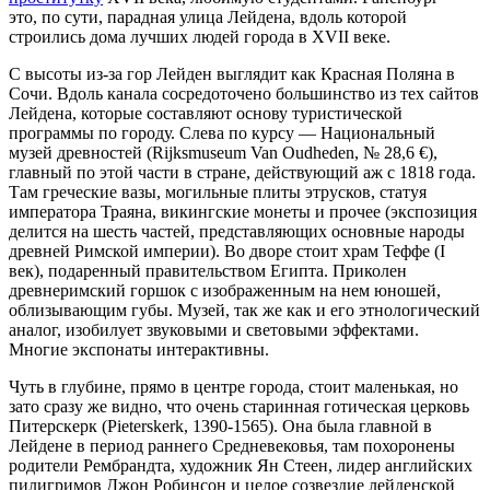
это, по сути, парадная улица Лейдена, вдоль которой
строились дома лучших людей города в XVII веке.
С высоты из-за гор Лейден выглядит как Красная Поляна в
Сочи. Вдоль канала сосредоточено большинство из тех сайтов
Лейдена, которые составляют основу туристической
программы по городу. Слева по курсу — Национальный
музей древностей (Rijksmuseum Van Oudheden, № 28,6 €),
главный по этой части в стране, действующий аж с 1818 года.
Там греческие вазы, могильные плиты этрусков, статуя
императора Траяна, викингские монеты и прочее (экспозиция
делится на шесть частей, представляющих основные народы
древней Римской империи). Во дворе стоит храм Теффе (I
век), подаренный правительством Египта. Приколен
древнеримский горшок с изображенным на нем юношей,
облизывающим губы. Музей, так же как и его этнологический
аналог, изобилует звуковыми и световыми эффектами.
Многие экспонаты интерактивны.
Чуть в глубине, прямо в центре города, стоит маленькая, но
зато сразу же видно, что очень старинная готическая церковь
Питерскерк (Pieterskerk, 1390-1565). Она была главной в
Лейдене в период раннего Средневековья, там похоронены
родители Рембрандта, художник Ян Стеен, лидер английских
пилигримов Джон Робинсон и целое созвездие лейденской