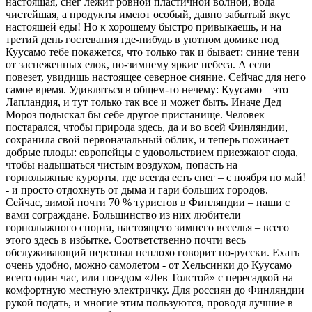
настоящая, снег лежит ровной пластичной волной, вода
чистейшая, а продукты имеют особый, давно забытый вкус
настоящей еды! Но к хорошему быстро привыкаешь, и на
третий день гостевания где-нибудь в уютном домике под
Куусамо тебе покажется, что только так и бывает: синие тени
от заснеженных елок, по-зимнему яркие небеса. А если
повезет, увидишь настоящее северное сияние. Сейчас для него
самое время. Удивляться в общем-то нечему: Куусамо – это
Лапландия, и тут только так все и может быть. Иначе Дед
Мороз подыскал бы себе другое пристанище. Человек
постарался, чтобы природа здесь, да и во всей Финляндии,
сохранила свой первоначальный облик, и теперь пожинает
добрые плоды: европейцы с удовольствием приезжают сюда,
чтобы надышаться чистым воздухом, попасть на
горнолыжные курорты, где всегда есть снег – с ноября по май!
- и просто отдохнуть от дыма и гари больших городов.
Сейчас, зимой почти 70 % туристов в Финляндии – наши с
вами сограждане. Большинство из них любители
горнолыжного спорта, настоящего зимнего веселья – всего
этого здесь в избытке. Соответственно почти весь
обслуживающий персонал неплохо говорит по-русски. Ехать
очень удобно, можно самолетом - от Хельсинки до Куусамо
всего один час, или поездом «Лев Толстой» с пересадкой на
комфортную местную электричку. Для россиян до Финляндии
рукой подать, и многие этим пользуются, проводя лучшие в