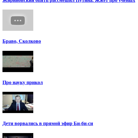
Жириновский опять рассмешил Путина. Жжет про ученых
Браво, Сколково
Про науку прикол
Дети ворвались в прямой эфир Би-би-си