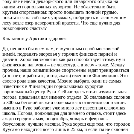
году две недели декабрьского или январского отдыха на
одном из горнолыжных курортов. Не обязательно быть
крутым спортсменом: просто подышать полной грудью,
покататься на собачьих упряжках, побродить в заснеженном
лесу возле озер невероятной красоты. Что еще нужно для
новогоднего счастья?
Как занять у Арктики здоровья.
Да, неплохо бы всем нам, измученным серой московской
зимой, подзанять здоровья у горячих финских парней и
дивчин. Хорошая экология как раз способствует этому, ну и
физические нагрузки – не чересчур, а в меру - тоже. Между
прочим, наши олимпийские спортсмены ездят тренироваться
(а значит, и работать, и отдыхать) именно в Финляндию. Это
своего рода знак качества. Можно выбрать один из самых
известных в Финляндии горнолыжных курортов –
горнолыжный центр Рука. Сейчас здесь стоит изумительная
погода, идеальная для зимнего отдыха. 28 слаломных склонов
и 300 км беговой лыжни содержатся в отличном состоянии:
именно в Руке работает уже много лет известная слаломная
школа. Погода, подходящая для зимнего отдыха, стоит здесь
аж до середины мая, но декабрь, январь и февраль -
безусловно, лучшие месяцы. Рука хорош еще тем, что городок
Куусамо находится всего лишь в 25 км, и если ты не склонен