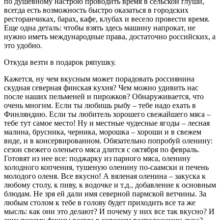
по душевному настрою проводить время в сельской глуши,
всегда есть возможность быстро оказаться в городских
ресторанчиках, барах, кафе, клубах и весело провести время.
Еще одна деталь: чтобы взять здесь машину напрокат, не
нужно иметь международные права, достаточно российских, а
это удобно.
Откуда везти в подарок ряпушку.
Кажется, ну чем вкусным может порадовать россиянина
скудная северная финская кухня? Чем можно удивить нас
после наших пельменей и пирожков? Обнаруживается, что
очень многим. Если ты любишь рыбу – тебе надо ехать в
Финляндию. Если ты любитель хорошего свежайшего мяса –
тебе тут самое место! Ну и местные чудесные ягоды – лесная
малина, брусника, черника, морошка – хороши и в свежем
виде, и в консервированном. Обязательно попробуй оленину:
сезон свежего оленьего мяса длится с октября по февраль.
Готовят из нее все: поджарку из парного мяса, оленину
холодного копчения, тушеную оленину по-саамски и печень
молодого оленя. Все вкусно! А вяленая оленина – закуска к
любому столу, к пиву, к водочке и т.д., добавление к основным
блюдам. Не зря ей дали имя северной пармской ветчины. За
любым столом к тебе в голову будет приходить все та же
мысль: как они это делают? И почему у них все так вкусно? И