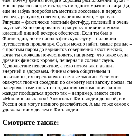
еще: почему финны всегда в хорошем расположении духа? –
мне не удалось встретить здесь ни одного мрачного лица. Да,
еще не забудь попробовать местные лососевые, в первую
очередь, ряпушку, соленую, маринованную, жареную.
Ряпушка – фактически местный фаст-фуд, полезный и очень
вкусный. Консервированную ряпушку привези друзьям:
классный пивной вечерок обеспечен. Если ты был в
Финляндии, но не попал в финскую сауну – половина
путешествия прошла зря. Сауны можно найти самые разные –
с простым паром до вариантов совершенно экзотических,
когда ты сможешь почувствовать, например, что такое сауна
древних финских королей, пещерная и солевая сауна.
Удовольствие невероятное, а тело потом так и дышит
энергией и здоровьем. Финны очень общительны и
позитивны, их переполняют светлые эмоции. Если они
окажутся твоими соседями по самолету или вагону поезда, ты
наверняка заметишь это: подвыпившая компания финнов
жаждет пообщаться просто так – например, вместе спеть
«Миллион алых роз»! Алкоголь в Финляндии дорогой, и в
России они могут немного расслабиться. А мы то же самое с
удовольствием делаем в Финляндии.
Смотрите также: