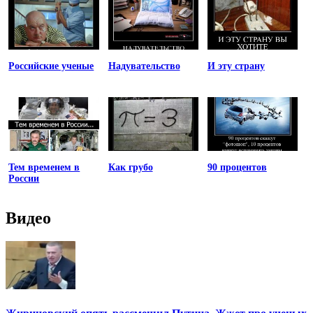
Российские ученые
Надувательство
И эту страну
Тем временем в
Как грубо
90 процентов
России
Видео