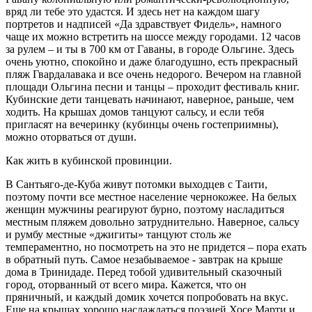
вряд ли тебе это удастся. И здесь нет на каждом шагу
портретов и надписей «Да здравствует Фидель», намного
чаще их можно встретить на шоссе между городами. 12 часов
за рулем – и ты в 700 км от Гаваны, в городе Ольгине. Здесь
очень уютно, спокойно и даже благодушно, есть прекрасный
пляж Гвардалавака и все очень недорого. Вечером на главной
площади Ольгина песни и танцы – проходит фестиваль книг.
Кубинские дети танцевать начинают, наверное, раньше, чем
ходить. На крышах домов танцуют сальсу, и если тебя
пригласят на вечеринку (кубинцы очень гостеприимны),
можно оторваться от души.
Как жить в кубинской провинции.
В Сантьяго-де-Куба живут потомки выходцев с Таити,
поэтому почти все местное население чернокожее. На белых
женщин мужчины реагируют бурно, поэтому насладиться
местным пляжем довольно затруднительно. Наверное, сальсу
и румбу местные «джигиты» танцуют столь же
темпераментно, но посмотреть на это не придется – пора ехать
в обратный путь. Самое незабываемое - завтрак на крыше
дома в Тринидаде. Перед тобой удивительный сказочный
город, оторванный от всего мира. Кажется, что он
пряничный, и каждый домик хочется попробовать на вкус.
Еще на крышах хорошо наслаждаться поэзией Хосе Марти и