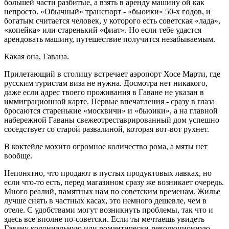
большей части разбитые, а взять в аренду машину ой как
непросто. «Обычный» транспорт - «бьюики» 50-х годов, и
богатым считается человек, у которого есть советская «лада»,
«копейка» или старенький «фиат». Но если тебе удастся
арендовать машину, путешествие получится незабываемым.
Какая она, Гавана.
Прилетающий в столицу встречает аэропорт Хосе Марти, где
русским туристам виза не нужна. Досмотра нет никакого,
даже если адрес твоего проживания в Гаване не указан в
иммиграционной карте. Первые впечатления - сразу в глаза
бросаются старенькие «москвичи» и «бьюики», а на главной
набережной Гаваны свежеотреставрированный дом успешно
соседствует со старой развалиной, которая вот-вот рухнет.
В коктейле мохито огромное количество рома, а мяты нет
вообще.
Непонятно, что продают в пустых продуктовых лавках, но
если что-то есть, перед магазином сразу же возникает очередь.
Много реалий, памятных нам по советским временам. Жилье
лучше снять в частных касах, это немного дешевле, чем в
отеле. С удобствами могут возникнуть проблемы, так что и
здесь все вполне по-советски. Если ты мечтаешь увидеть
Гавану колониальную или романтически-революционную,