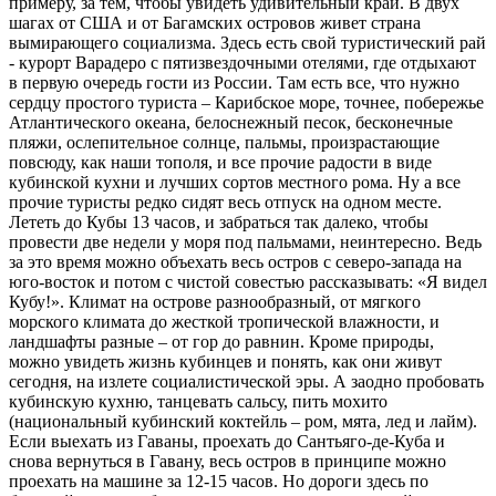
примеру, за тем, чтобы увидеть удивительный край. В двух
шагах от США и от Багамских островов живет страна
вымирающего социализма. Здесь есть свой туристический рай
- курорт Варадеро с пятизвездочными отелями, где отдыхают
в первую очередь гости из России. Там есть все, что нужно
сердцу простого туриста – Карибское море, точнее, побережье
Атлантического океана, белоснежный песок, бесконечные
пляжи, ослепительное солнце, пальмы, произрастающие
повсюду, как наши тополя, и все прочие радости в виде
кубинской кухни и лучших сортов местного рома. Ну а все
прочие туристы редко сидят весь отпуск на одном месте.
Лететь до Кубы 13 часов, и забраться так далеко, чтобы
провести две недели у моря под пальмами, неинтересно. Ведь
за это время можно объехать весь остров с северо-запада на
юго-восток и потом с чистой совестью рассказывать: «Я видел
Кубу!». Климат на острове разнообразный, от мягкого
морского климата до жесткой тропической влажности, и
ландшафты разные – от гор до равнин. Кроме природы,
можно увидеть жизнь кубинцев и понять, как они живут
сегодня, на излете социалистической эры. А заодно пробовать
кубинскую кухню, танцевать сальсу, пить мохито
(национальный кубинский коктейль – ром, мята, лед и лайм).
Если выехать из Гаваны, проехать до Сантьяго-де-Куба и
снова вернуться в Гавану, весь остров в принципе можно
проехать на машине за 12-15 часов. Но дороги здесь по