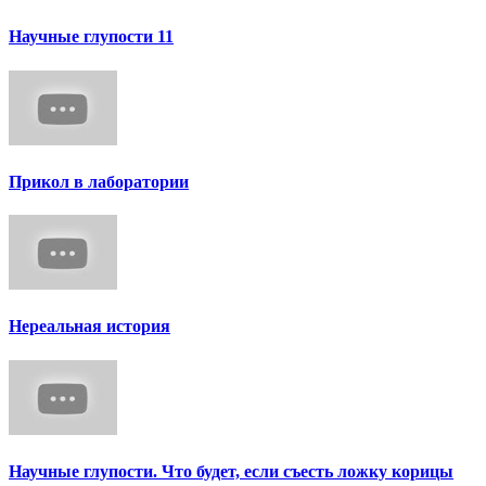
Научные глупости 11
Прикол в лаборатории
Нереальная история
Научные глупости. Что будет, если съесть ложку корицы