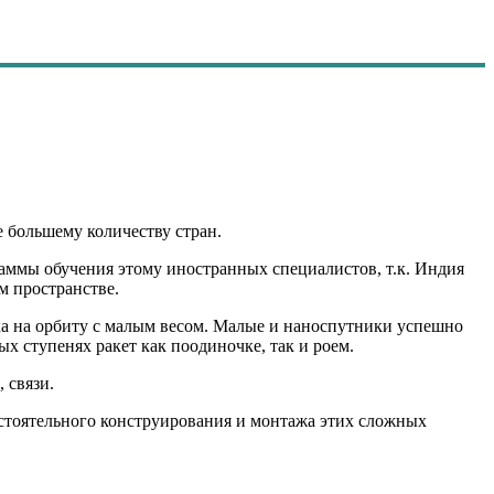
е большему количеству стран.
раммы обучения этому иностранных специалистов, т.к. Индия
м пространстве.
ка на орбиту с малым весом. Малые и наноспутники успешно
 ступенях ракет как поодиночке, так и роем.
 связи.
остоятельного конструирования и монтажа этих сложных