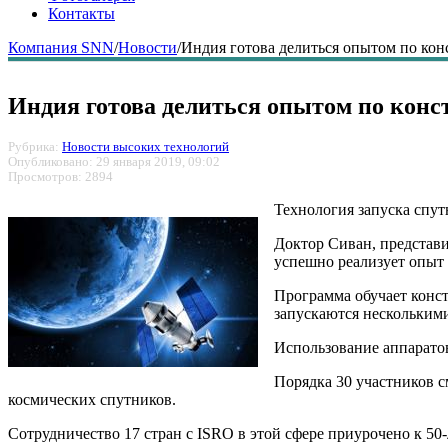
Контакты
Компания SNN
/
Новости
/
Индия готова делиться опытом по ко
Индия готова делиться опытом по кон
Рубрика:
Новости высоких технологий
Опубликовано: 29 января 2019, 09:02
Просмотров: 2894
Технология запуска спут
Доктор Сиван, представи
успешно реализует опыт 
Программа обучает конст
запускаются несколькими
Использование аппаратов
Порядка 30 участников с
космических спутников.
Сотрудничество 17 стран с ISRO в этой сфере приурочено 