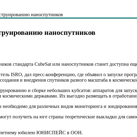
нструированию наноспутников
струированию наноспутников
ников стандарта CubeSat или наноспутников станет доступна ещ
тель ISRO, дал пресс-конференцию, где объявил о запуске прог
создания и внедрения спутников разного масштаба в космическо
руированию и сборке небольших кубсатов: аппаратов для запус
 космическими державами. Их выгодно размещать в отработанных
 необходимо для различных видов мониторинга и зондирования,
могут получить на юге страны теоретические выкладки для сам
к 50-летнему юбилею ЮНИСПЕЙС в ООН.