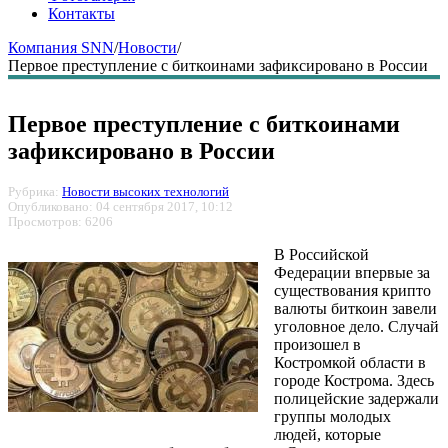
Контакты
Компания SNN
/
Новости
/
Первое преступление с биткоинами зафиксировано в России
Первое преступление с биткоинами
зафиксировано в России
Рубрика:
Новости высоких технологий
Опубликовано: 04 сентября 2017, 10:12
Просмотров: 6206
В Российской
Федерации впервые за
существования крипто
валюты биткоин завели
уголовное дело. Случай
произошел в
Костромкой области в
городе Кострома. Здесь
полицейские задержали
группы молодых
людей, которые