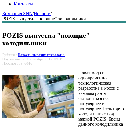
Контакты
Компания SNN
/
Новости
/
POZIS выпустил "поющие" холодильники
POZIS выпустил "поющие"
холодильники
Рубрика:
Новости высоких технологий
Опубликовано: 07 ноября 2017, 09:19
Просмотров: 6046
Новая мода и
одновременно
технологическая
разработка в Росси с
каждым разом
становиться все
популярнее и
популярнее. Речь идет о
холодильнике под
маркой POZIS. Бренд
данного холодильника