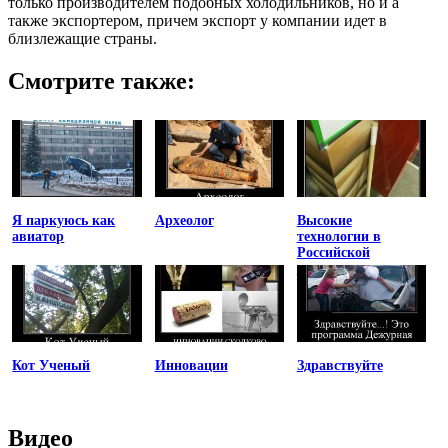
только производителем подобных холодильников, но и а
также экспортером, причем экспорт у компании идет в
близлежащие страны.
Смотрите также:
Я паркуюсь как
Археолог
Высокие
авиатор
технологии в
Российской
медицине
Кот Ученый
Инновации
Здравствуйте
Видео