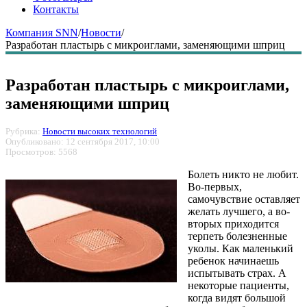
Контакты
Компания SNN
/
Новости
/
Разработан пластырь с микроиглами, заменяющими шприц
Разработан пластырь с микроиглами,
заменяющими шприц
Рубрика:
Новости высоких технологий
Опубликовано: 12 сентября 2017, 10:00
Просмотров: 5568
Болеть никто не любит.
Во-первых,
самочувствие оставляет
желать лучшего, а во-
вторых приходится
терпеть болезненные
уколы. Как маленький
ребенок начинаешь
испытывать страх. А
некоторые пациенты,
когда видят большой