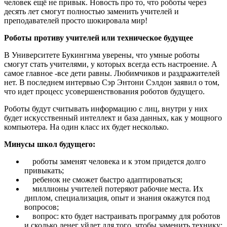
человек ещё не привык. Новость про то, что роботы через
десять лет смогут полностью заменить учителей и
преподавателей просто шокировала мир!
Роботы противу учителей или техническое будущее
В Университете Букингнма уверены, что умные роботы
смогут стать учителями, у которых всегда есть настроение. А
самое главное -все дети равны. Любимчиков и раздражителей
нет. В последнем интервью Сэр Энтони Сэлдон заявил о том,
что идет процесс усовершенствования роботов будущего.
Роботы будут считывать информацию с лиц, внутри у них
будет искусственный интеллект и база данных, как у мощного
компьютера. На один класс их будет несколько.
Минусы школ будущего:
роботы заменят человека и к этом придется долго
привыкать;
ребенок не сможет быстро адаптироваться;
миллионы учителей потеряют рабочие места. Их
диплом, специализация, опыт и знания окажутся под
вопросов;
вопрос: кто будет настраивать программу для роботов
и сколько денег уйдет для того, чтобы заменить технику;