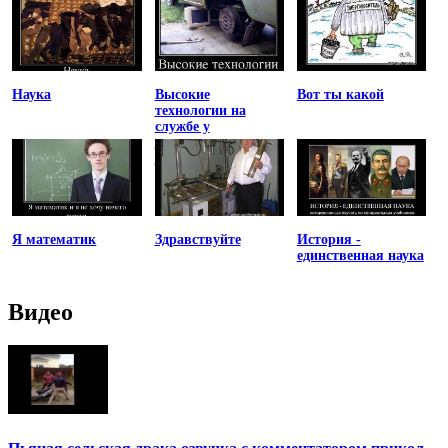
Наука
Высокие
Вот ты какой
технологии на
службе у
отечественного
автопрома
Я математик
Здравствуйте
История -
единственная наука
Видео