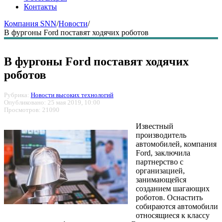
Контакты
Компания SNN
/
Новости
/
В фургоны Ford поставят ходячих роботов
В фургоны Ford поставят ходячих
роботов
Рубрика:
Новости высоких технологий
Опубликовано: 25 мая 2019, 10:00
Просмотров: 21090
Известный
производитель
автомобилей, компания
Ford, заключила
партнерство с
организацией,
занимающейся
созданием шагающих
роботов. Оснастить
собираются автомобили
относящиеся к классу