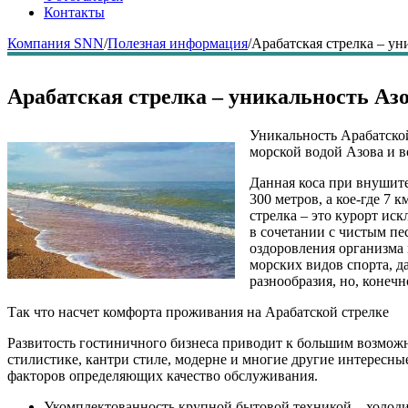
Контакты
Компания SNN
/
Полезная информация
/
Арабатская стрелка – ун
Арабатская стрелка – уникальность Аз
Уникальность Арабатской
морской водой Азова и в
Данная коса при внушите
300 метров, а кое-где 7
стрелка – это курорт ис
в сочетании с чистым пе
оздоровления организма
морских видов спорта, д
разнообразия, но, конеч
Так что насчет комфорта проживания на Арабатской стрелке
Развитость гостиничного бизнеса приводит к большим возможн
стилистике, кантри стиле, модерне и многие другие интересны
факторов определяющих качество обслуживания.
Укомплектованность крупной бытовой техникой – холоди