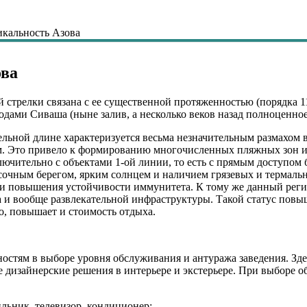
икальность Азова
ова
 стрелки связана с ее существенной протяженностью (порядка 
одами Сиваша (ныне залив, а несколько веков назад полноценно
льной длине характеризуется весьма незначительным размахом 
 км. Это привело к формированию многочисленных пляжных зон 
ключительно с объектами 1-ой линии, то есть с прямым доступом 
сочным берегом, ярким солнцем и наличием грязевых и термаль
 и повышения устойчивости иммунитета. К тому же данный реги
а и вообще развлекательной инфраструктуры. Такой статус повы
но, повышает и стоимость отдыха.
остям в выборе уровня обслуживания и антуража заведения. Зд
е дизайнерские решения в интерьере и экстерьере. При выборе о
льник, телевизор, кондиционер;