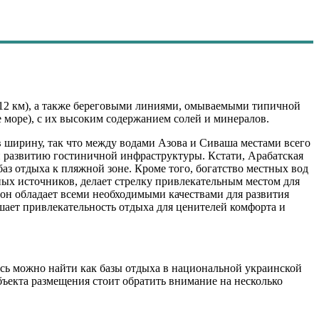
112 км), а также береговыми линиями, омываемыми типичной
е море), с их высоким содержанием солей и минералов.
в ширину, так что между водами Азова и Сиваша местами всего
и развитию гостиничной инфраструктуры. Кстати, Арабатская
баз отдыха к пляжной зоне. Кроме того, богатство местных вод
ных источников, делает стрелку привлекательным местом для
он обладает всеми необходимыми качествами для развития
шает привлекательность отдыха для ценителей комфорта и
есь можно найти как базы отдыха в национальной украинской
бъекта размещения стоит обратить внимание на несколько