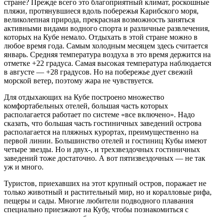
стране? Прежде всего это благоприятный климат, роскошные
пляжи, протянувшиеся вдоль побережья Карибского моря,
великолепная природа, прекрасная возможность заняться
активными видами водного спорта и различные развлечения,
которых на Кубе немало. Отдыхать в этой стране можно в
любое время года. Самым холодным месяцем здесь считается
январь. Средняя температура воздуха в это время держится на
отметке +22 градуса. Самая высокая температура наблюдается
в августе — +28 градусов. Но на побережье дует свежий
морской ветер, поэтому жара не чувствуется.
Для отдыхающих на Кубе построено множество
комфортабельных отелей, большая часть которых
располагается работает по системе «все включено». Надо
сказать, что большая часть гостиничных заведений острова
располагается на пляжных курортах, преимущественно на
первой линии. Большинство отелей и гостиниц Кубы имеют
четыре звезды. Но и двух-, и трехзвездочных гостиничных
заведений тоже достаточно. А вот пятизвездочных — не так
уж и много.
Туристов, приехавших на этот крупный остров, поражает не
только животный и растительный мир, но и коралловые рифа,
пещеры и сады. Многие любители подводного плавания
специально приезжают на Кубу, чтобы познакомиться с