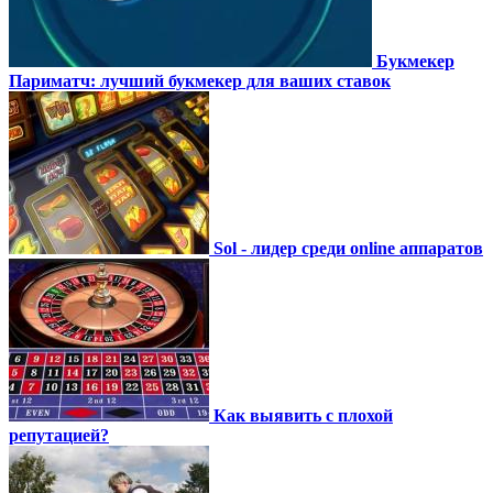
Букмекер
Париматч: лучший букмекер для ваших ставок
Sol - лидер среди online аппаратов
Как выявить с плохой
репутацией?