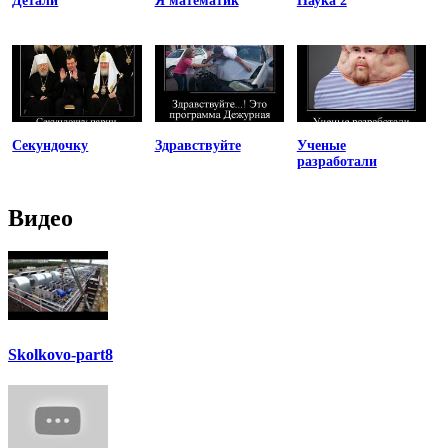
Детали
Я математик
Наука 2
Секундочку
Здравствуйте
Ученые
разработали
Видео
Skolkovo-part8