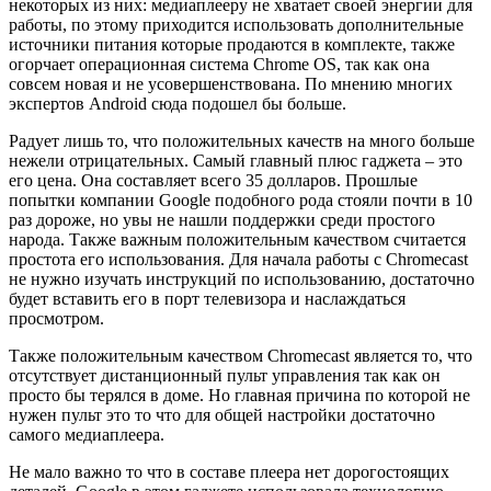
некоторых из них: медиаплееру не хватает своей энергии для
работы, по этому приходится использовать дополнительные
источники питания которые продаются в комплекте, также
огорчает операционная система Chrome OS, так как она
совсем новая и не усовершенствована. По мнению многих
экспертов Android сюда подошел бы больше.
Радует лишь то, что положительных качеств на много больше
нежели отрицательных. Самый главный плюс гаджета – это
его цена. Она составляет всего 35 долларов. Прошлые
попытки компании Google подобного рода стояли почти в 10
раз дороже, но увы не нашли поддержки среди простого
народа. Также важным положительным качеством считается
простота его использования. Для начала работы с Chromecast
не нужно изучать инструкций по использованию, достаточно
будет вставить его в порт телевизора и наслаждаться
просмотром.
Также положительным качеством Chromecast является то, что
отсутствует дистанционный пульт управления так как он
просто бы терялся в доме. Но главная причина по которой не
нужен пульт это то что для общей настройки достаточно
самого медиаплеера.
Не мало важно то что в составе плеера нет дорогостоящих