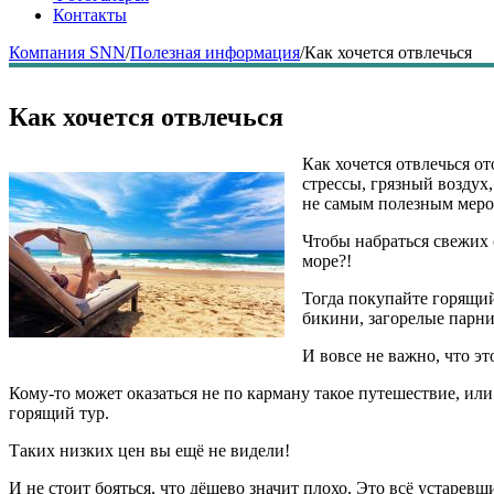
Контакты
Компания SNN
/
Полезная информация
/
Как хочется отвлечься
Как хочется отвлечься
Как хочется отвлечься о
стрессы, грязный воздух
не самым полезным меро
Чтобы набраться свежих 
море?!
Тогда покупайте горящий
бикини, загорелые парни
И вовсе не важно, что эт
Кому-то может оказаться не по карману такое путешествие, или
горящий тур.
Таких низких цен вы ещё не видели!
И не стоит бояться, что дёшево значит плохо. Это всё устарев