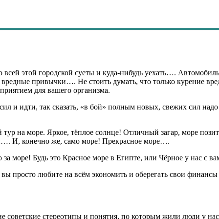
то всей этой городской суеты и куда-нибудь уехать…. Автомоб
, вредные привычки…. Не стоить думать, что только курение вре
приятием для вашего организма.
сил и идти, так сказать, «в бой» полным новых, свежих сил над
 тур на море. Яркое, тёплое солнце! Отличный загар, море по
…. И, конечно же, само море! Прекрасное море….
о за море! Будь это Красное море в Египте, или Чёрное у нас с 
 вы просто любите на всём экономить и оберегать свои финансы 
шие советские стереотипы и понятия, по которым жили люди у нас