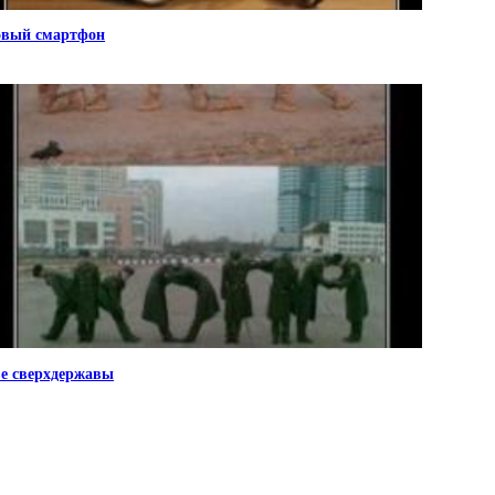
вый смартфон
е сверхдержавы