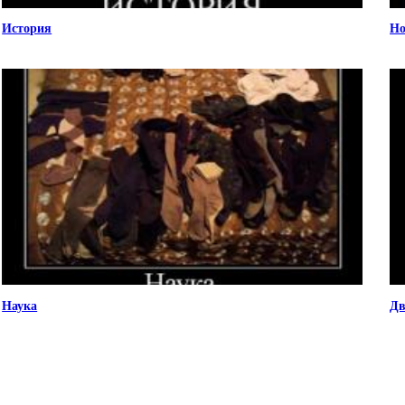
История
Но
Наука
Дв