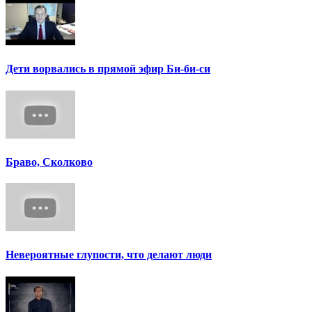
Дети ворвались в прямой эфир Би-би-си
Браво, Сколково
Невероятные глупости, что делают люди