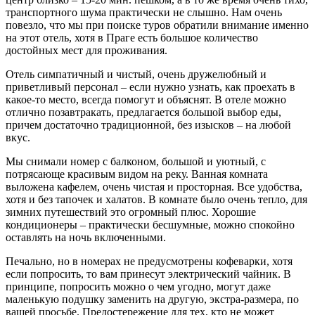
транспортного шума практически не слышно. Нам очень
повезло, что мы при поиске туров обратили внимание именно
на этот отель, хотя в Праге есть большое количество
достойных мест для проживания.
Отель симпатичный и чистый, очень дружелюбный и
приветливый персонал – если нужно узнать, как проехать в
какое-то место, всегда помогут и объяснят. В отеле можно
отлично позавтракать, предлагается большой выбор еды,
причем достаточно традиционной, без изысков – на любой
вкус.
Мы снимали номер с балконом, большой и уютный, с
потрясающе красивым видом на реку. Ванная комната
выложена кафелем, очень чистая и просторная. Все удобства,
хотя и без тапочек и халатов. В комнате было очень тепло, для
зимних путешествий это огромный плюс. Хорошие
кондиционеры – практически бесшумные, можно спокойно
оставлять на ночь включенными.
Печально, но в номерах не предусмотрены кофеварки, хотя
если попросить, то вам принесут электрический чайник. В
принципе, попросить можно о чем угодно, могут даже
маленькую подушку заменить на другую, экстра-размера, по
вашей просьбе. Предостережение для тех, кто не может