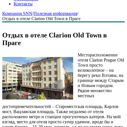
Контакты
Компания SNN
/
Полезная информация
/
Отдых в отеле Clarion Old Town в Праге
Отдых в отеле Clarion Old Town в
Праге
Месторасположение
отеля Clarion Prague Old
Town просто
великолепное – на
берегу реки Влтавы, на
границе между Старым
и Новым городом.
Рядом множество
местных
достопримечательностей – Староместская площадь, Карлов
мост, Вацлавская площадь. Также недалеко от отеля
расположено метро и станции прогулочных катеров. На мой
взгляд, место для отеля просто супер удачное, вроде бы и
центр близко – 15-20 мин. пешком, а в то же время очень тихо,