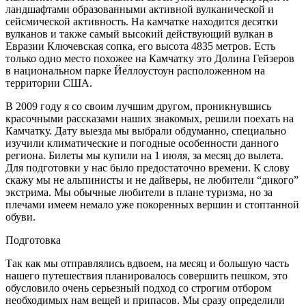
ландшафтами образованными активной вулканической и
сейсмической активность. На камчатке находится десятки
вулканов и также самый высокий действующий вулкан в
Евразии Ключевская сопка, его высота 4835 метров. Есть
только одно место похожее на Камчатку это Долина Гейзеров
в национальном парке Йеллоустоун расположенном на
территории США.
В 2009 году я со своим лучшим другом, проникнувшись
красочными рассказами наших знакомых, решили поехать на
Камчатку. Дату выезда мы выбрали обдуманно, специально
изучили климатические и погодные особенности данного
региона. Билеты мы купили на 1 июля, за месяц до вылета.
Для подготовки у нас было предостаточно времени. К слову
скажу мы не альпинисты и не дайверы, не любители “дикого”
экстрима. Мы обычные любители в плане туризма, но за
плечами имеем немало уже покоренных вершин и стоптанной
обуви.
Подготовка
Так как мы отправлялись вдвоем, на месяц и большую часть
нашего путешествия планировалось совершить пешком, это
обусловило очень серьезный подход со строгим отбором
необходимых нам вещей и припасов. Мы сразу определили