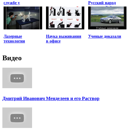
службе у
Русский народ
отечественного
всегда найдёт им
автопрома
применение
Лазерные
Наука выживания
Ученые доказали
технологии
в офисе
Видео
Дмитрий Иванович Менделеев и его Раствор