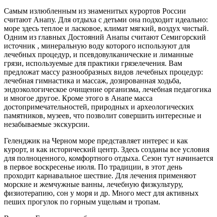
Самым излюбленным из знаменитых курортов России
считают Анапу. Для отдыха с детьми она подходит идеально:
море здесь теплое и ласковое, климат мягкий, воздух чистый.
Одним из главных Достояний Анапы считают Семигорский
источник , минеральную воду которого используют для
лечебных процедур, и псевдовулканические и лиманные
грязи, используемые для практики грязелечения. Вам
предложат массу разнообразных видов лечебных процедур:
лечебная гимнастика и массаж, дозированная ходьба,
эндоэкологическое очищение организма, лечебная педагогика
и многое другое. Кроме этого в Анапе масса
достопримечательностей, природных и археологических
памятников, музеев, что позволит совершить интересные и
незабываемые экскурсии.
Геленджик на Черном море представляет интерес и как
курорт, и как исторический центр. Здесь созданы все условия
для полноценного, комфортного отдыха. Сезон тут начинается
в первое воскресенье июля. По традиции, в этот день
проходит карнавальное шествие. Для лечения применяют
морские и жемчужные ванны, лечебную физкультуру,
физиотерапию, сон у моря и др. Много мест для активных
пеших прогулок по горным ущельям и тропам.