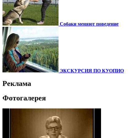
Собаки меняют поведение
ЭКСКУРСИЯ ПО КУОПИО
Реклама
Фотогалерея