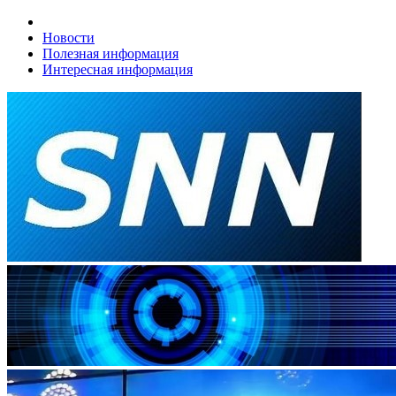
Новости
Полезная информация
Интересная информация