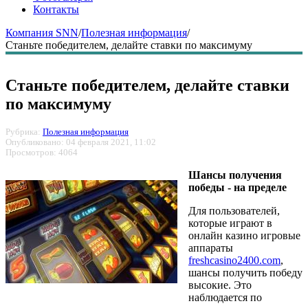
Контакты
Компания SNN
/
Полезная информация
/
Станьте победителем, делайте ставки по максимуму
Станьте победителем, делайте ставки
по максимуму
Рубрика:
Полезная информация
Опубликовано: 04 февраля 2021, 11:02
Просмотров: 4064
Шансы получения
победы - на пределе
Для пользователей,
которые играют в
онлайн казино игровые
аппараты
freshcasino2400.com
,
шансы получить победу
высокие. Это
наблюдается по