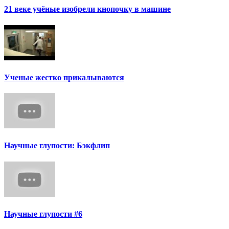
21 веке учёные изобрели кнопочку в машине
Ученые жестко прикалываются
Научные глупости: Бэкфлип
Научные глупости #6