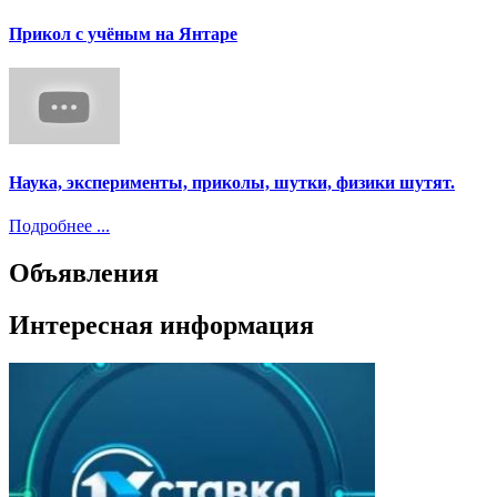
Прикол с учёным на Янтаре
Наука, эксперименты, приколы, шутки, физики шутят.
Подробнее ...
Объявления
Интересная информация