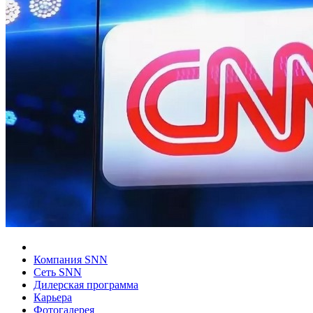
Компания SNN
Сеть SNN
Дилерская программа
Карьера
Фотогалерея