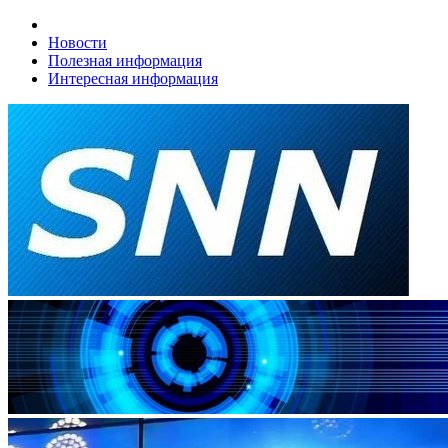
Новости
Полезная информация
Интересная информация