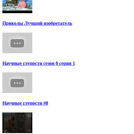
Приколы Лучший изобретатель
Научные глупости сезон 0 серия 1
Научные глупости #8