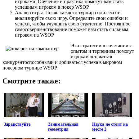
игроками. Обучение и практика помогут вам стать
успешным игроком в покер WSOP.
Анализ игры. После каждого турнира или сессии
анализируйте свою игру. Определите свои ошибки и
успехи, чтобы улучшить свою стратегию. Постоянное
самосовершенствование поможет вам стать сильным
игроком на WSOP.
Эти стратегии в сочетании с
опытом и терпением помогут
игрокам оставаться
конкурентоспособными и добиваться успеха в мировом
покерном турнире WSOP.
Смотрите также:
Здравствуйте
Занимательная
Наука не стоит на
геометрия
месте 2