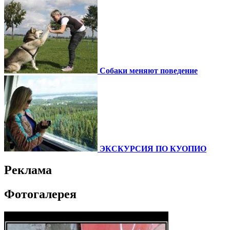
Собаки меняют поведение
ЭКСКУРСИЯ ПО КУОПИО
Реклама
Фотогалерея